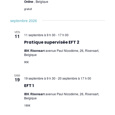
Online
, Belgique
EFT
gratuit
Picture Tapping Technique (PTT)
septembre 2026
Intention Tapping/IEP
VEN
11 septembre à 9 h 30
-
17 h 00
11
Identity Healing (IH)
Pratique supervisée EFT 2
IBK Rixensart
avenue Paul Nicodème, 26, Rixensart,
Psychogénéalogie
Belgique
90€
Analyse Transactionnelle (AT)
Autres Formations
SAM
19 septembre à 9 h 30
-
20 septembre à 17 h 00
19
EFT 1
IBK Rixensart
avenue Paul Nicodème, 26, Rixensart,
Belgique
190€