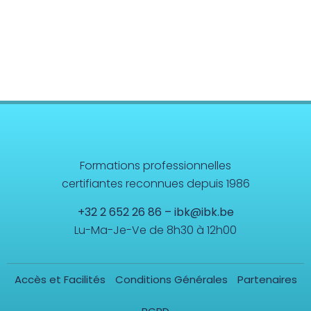
Formations professionnelles
certifiantes reconnues depuis 1986
+32 2 652 26 86
–
ibk@ibk.be
Lu-Ma-Je-Ve de 8h30 à 12h00
Accès et Facilités
Conditions Générales
Partenaires