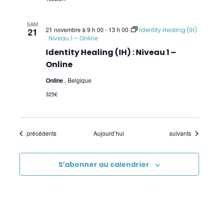
SAM
21 novembre à 9 h 00
-
13 h 00
21
Identity Healing (IH)
: Niveau 1 – Online
Identity Healing (IH) : Niveau 1 –
Online
Online
, Belgique
325€
Évènements
Évènements
précédents
Aujourd’hui
suivants
S’abonner au calendrier