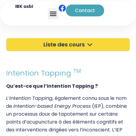
IBK asbl
Contact
Analyse transactionnelle
Liste des cours
40 ans de l'IBK
Portes Ouvertes
TM
Intention Tapping
Atelier à Bruxelles
Qu’est-ce que l’Intention Tapping ?
Découverte
L’Intention Tapping,
également connu sous le nom
de
Intention-based Energy Process
(IEP), combine
Kinésiologie
un processus doux de tapotement sur certains
Pratiques supervisées – Examens
points d’acupuncture à des éléments cognitifs et
des interventions dirigées vers l’inconscient. L’IEP
EFT et Tapping