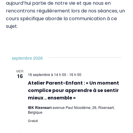
aujourd’hui partie de notre vie et que nous en
Psychogénéalogie
rencontrons régulièrement lors de nos séances, un
cours spécifique aborde la communication à ce
Analyse Transactionnelle (AT)
sujet.
Autres Formations
Communication et Trauma
septembre 2026
Comprendre pour mieux communiquer lors
de la prise en charge des traumatismes
MER
16 septembre à 14 h 00
-
16 h 00
16
De la communication efficace à la
Atelier Parent-Enfant : « Un moment
formulation de l’objectif
complice pour apprendre à se sentir
mieux .. ensemble »
EmRes
IBK Rixensart
avenue Paul Nicodème, 26, Rixensart,
Belgique
Massage et Méthodes physiques douces
Gratuit
Pauses Bien-Être