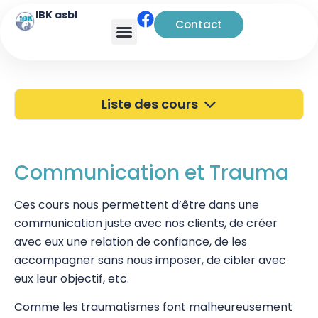
IBK asbl
Contact
Analyse transactionnelle
Liste des cours
40 ans de l'IBK
Portes Ouvertes
Communication et Trauma
Atelier à Bruxelles
Ces cours nous permettent d’être dans une
communication juste avec nos clients, de créer
Découverte
avec eux une relation de confiance, de les
Kinésiologie
accompagner sans nous imposer, de cibler avec
eux leur objectif, etc.
Pratiques supervisées – Examens
Comme les traumatismes font malheureusement
EFT et Tapping