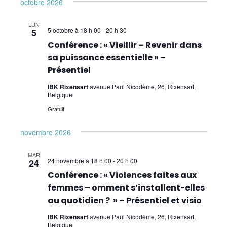
octobre 2026
Pour les enfants
LUN
Premiers Secours
5 octobre à 18 h 00
-
20 h 30
5
Conférence : « Vieillir – Revenir dans
Sciences
sa puissance essentielle » –
Présentiel
IBK Rixensart
avenue Paul Nicodème, 26, Rixensart,
Belgique
Gratuit
novembre 2026
MAR
24 novembre à 18 h 00
-
20 h 00
24
Conférence : « Violences faites aux
femmes – omment s’installent-elles
au quotidien ? » – Présentiel et visio
IBK Rixensart
avenue Paul Nicodème, 26, Rixensart,
Belgique