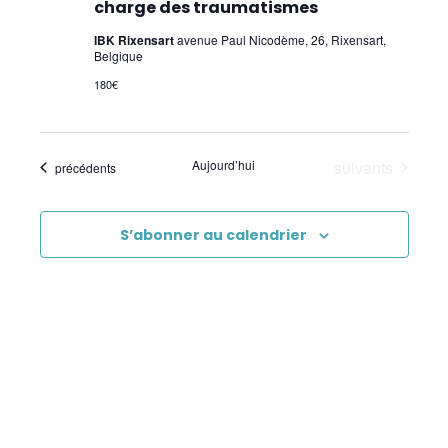
charge des traumatismes
IBK Rixensart
avenue Paul Nicodème, 26, Rixensart,
Belgique
180€
Évènements
Aujourd’hui
suivants
Évènements
précédents
S’abonner au calendrier