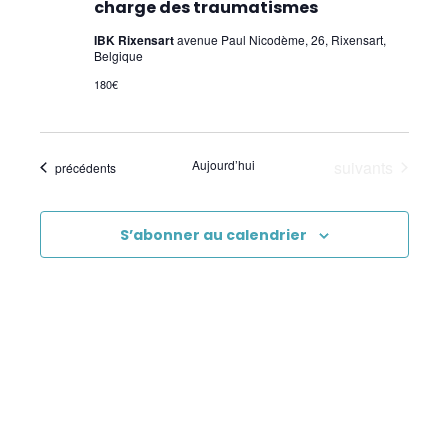
charge des traumatismes
IBK Rixensart
avenue Paul Nicodème, 26, Rixensart,
Belgique
180€
Évènements
Aujourd’hui
suivants
Évènements
précédents
S’abonner au calendrier