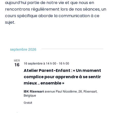
aujourd’hui partie de notre vie et que nous en
Psychogénéalogie
rencontrons régulièrement lors de nos séances, un
cours spécifique aborde la communication à ce
Analyse Transactionnelle (AT)
sujet.
Autres Formations
Communication et Trauma
septembre 2026
Comprendre pour mieux communiquer lors
de la prise en charge des traumatismes
MER
16 septembre à 14 h 00
-
16 h 00
16
De la communication efficace à la
Atelier Parent-Enfant : « Un moment
formulation de l’objectif
complice pour apprendre à se sentir
mieux .. ensemble »
EmRes
IBK Rixensart
avenue Paul Nicodème, 26, Rixensart,
Belgique
Massage et Méthodes physiques douces
Gratuit
Pauses Bien-Être