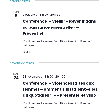
octobre 2026
Pour les enfants
LUN
Premiers Secours
5 octobre à 18 h 00
-
20 h 30
5
Conférence : « Vieillir – Revenir dans
Sciences
sa puissance essentielle » –
Présentiel
IBK Rixensart
avenue Paul Nicodème, 26, Rixensart,
Belgique
Gratuit
novembre 2026
MAR
24 novembre à 18 h 00
-
20 h 00
24
Conférence : « Violences faites aux
femmes – omment s’installent-elles
au quotidien ? » – Présentiel et visio
IBK Rixensart
avenue Paul Nicodème, 26, Rixensart,
Belgique