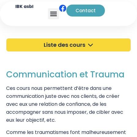
IBK asbl
Contact
Analyse transactionnelle
Liste des cours
40 ans de l'IBK
Portes Ouvertes
Communication et Trauma
Atelier à Bruxelles
Ces cours nous permettent d’être dans une
communication juste avec nos clients, de créer
Découverte
avec eux une relation de confiance, de les
Kinésiologie
accompagner sans nous imposer, de cibler avec
eux leur objectif, etc.
Pratiques supervisées – Examens
Comme les traumatismes font malheureusement
EFT et Tapping